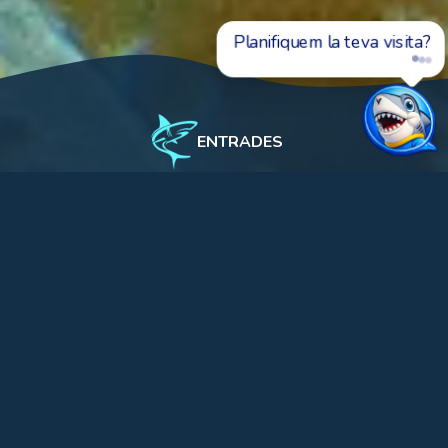
Planifiquem la teva visita?
ENTRADES
L'Aquàrium
Experiències i activitats
Aquarista per un dia
Nois i noies de 8 a 14 anys
Mínim 8-màxim 15
Dissabtes 17 d’octubre, 14 de
novembre, 19 de desembre i 16 de
gener.