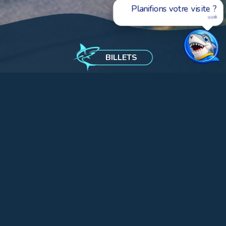
billets, les horaires ou
comme
BILLETS
HORAIRES
Ouvert 365 jours par à partir de 10h
CONSULTEZ