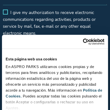
I give my authorization to receive electronic
communications regarding activities, products or
service by mail, fax, e-mail or any other equal
electronic means.
Esta página web usa cookies
*I state that I have read the
En ASPRO PARKS utilizamos cookies propias y de
provided information
terceros para fines analíticos y publicitarios, recopilando
and authorize the processing of my personal data.
información estadística del uso de la página web y
ofrecerte un servicio más personalizado y publicidad
acorde a tu navegación. Más informacion en
Política de
Cookies.
Puedes aceptar todas las cookies pulsando el
botón Aceptar o configurarlas o rechazar su uso en
Ajustes.