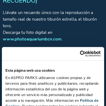
RECUERDO)
Llévate un recuerdo único con la reproducción a
tamaño real de nuestro tiburón estrella, el tiburón
toro,
Descarga tu foto digital en
www.photoaquariumbcn.com
.
Consulta las
condiciones de servicio fotografía
CONSIGNAS
Esta página web usa cookies
En ASPRO PARKS utilizamos cookies propias y de
Deja el abrigo, el equipaje y otros objetos personales
terceros para fines analíticos y publicitarios, recopilando
en una taquilla del vestíbulo en la entrada de
información estadística del uso de la página web y
ofrecerte un servicio más personalizado y publicidad
L’Aquàrium (sujeto a disponibilidad según el número
acorde a tu navegación. Más informacion en
Política de
de visitantes).