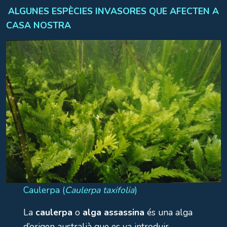
ALGUNES ESPÈCIES INVASORES QUE AFECTEN A
CASA NOSTRA
Caulerpa (
Caulerpa taxifolia
)
La
caulerpa
o
alga assassina
és una alga
d’origen australià que es va introduir