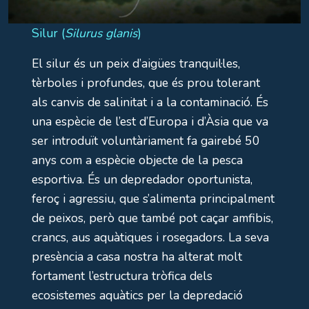
Silur (
Silurus glanis
)
El silur és un peix d’aigües tranquil·les,
tèrboles i profundes, que és prou tolerant
als canvis de salinitat i a la contaminació. És
una espècie de l’est d’Europa i d’Àsia que va
ser introduït voluntàriament fa gairebé 50
anys com a espècie objecte de la pesca
esportiva. És un depredador oportunista,
feroç i agressiu, que s’alimenta principalment
de peixos, però que també pot caçar amfibis,
crancs, aus aquàtiques i rosegadors. La seva
presència a casa nostra ha alterat molt
fortament l’estructura tròfica dels
ecosistemes aquàtics per la depredació