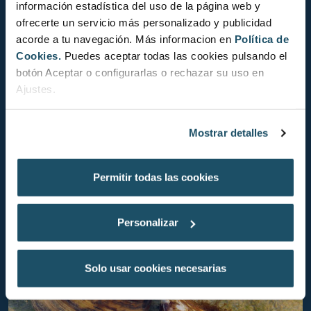
una espècie pròpia dels esculls de corall, té
información estadística del uso de la página web y
ofrecerte un servicio más personalizado y publicidad
una gran adaptabilitat i pot colonitzar
acorde a tu navegación. Más informacion en
Política de
fàcilment zones sorrenques, praderies
Cookies.
Puedes aceptar todas las cookies pulsando el
submarines i manglars. Així doncs,
botón Aceptar o configurarlas o rechazar su uso en
l’alliberació intencionada d’exemplars que es
Ajustes.
tenien en captiveri ha generat una gran
competència amb les espècies autòctones, i
Mostrar detalles
ha comportat una alta depredació d’espècies
locals que a la llarga es poden traduir en
Permitir todas las cookies
extincions locals.
Personalizar
Solo usar cookies necesarias