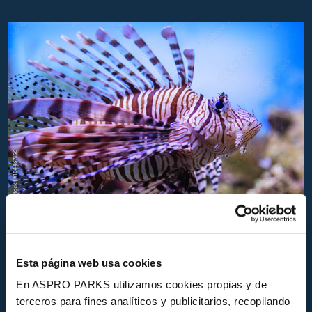
Peix escorpí (Pterois volitans)
El
peix escorpí
és una espècie tropical que
Esta página web usa cookies
va ser introduïda intencionadament com a
En ASPRO PARKS utilizamos cookies propias y de
espècie ornamental per aquariofília. Tot i ser
terceros para fines analíticos y publicitarios, recopilando