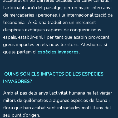
accelerat en les darreres dècades pel canvi climàtic i
l’artificialització del paisatge, per un
major intercanvi
de mercaderies i persones, i la internacionalització de
l’economia. Això s’ha traduït en un increment
d’espècies exòtiques capaces de conquerir nous
espais, establir-s’hi, i per tant que acabin provocant
greus impactes en els nous territoris. Aleshores, sí
que ja parlem d’
espècies invasores
.
QUINS SÓN ELS IMPACTES DE LES ESPÈCIES
INVASORES?
Amb el pas dels anys l’activitat humana ha fet viatjar
milers de quilòmetres a algunes espècies de fauna i
flora que han acabat sent introduïdes molt lluny del
seu punt d’origen.