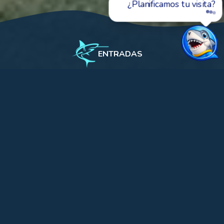
entradas, horarios o
ENTRADAS
L'Aquàrium
Eventos
Nuestros espacios
Visitar
L’Aquàrium de Barcelona
no es solo una
forma fascinante de descubrir el fondo del mar.
También es un marco único en el cual satisfacer a tus
invitados con la celebración de un acto singular en
pleno corazón de Barcelona.Con un servicio exclusivo
para conseguir el éxito en el desarrollo de tus ideas,
proyectos y presentaciones,
L’Aquàrium de