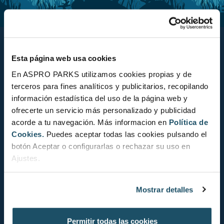
Aquarium BCN
Esta página web usa cookies
Moll d'Espanya del Port Vell, s/n
En ASPRO PARKS utilizamos cookies propias y de
terceros para fines analíticos y publicitarios, recopilando
08039
Barcelona
información estadística del uso de la página web y
ofrecerte un servicio más personalizado y publicidad
Tel.
Tel. +34 932 21 74 74
acorde a tu navegación. Más informacion en
Política de
info@aquariumbcn.com
Cookies.
Puedes aceptar todas las cookies pulsando el
botón Aceptar o configurarlas o rechazar su uso en
Ajustes.
Contact
Mostrar detalles
Nouvelles
Expériences
Permitir todas las cookies