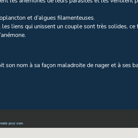
nt les anémones de leurs parasites et les ventilent p
oplancton et d’algues filamenteuses.
s liens qui unissent un couple sont très solides, ce fa
 l’anémone.
it son nom à sa façon maladroite de nager et à ses b