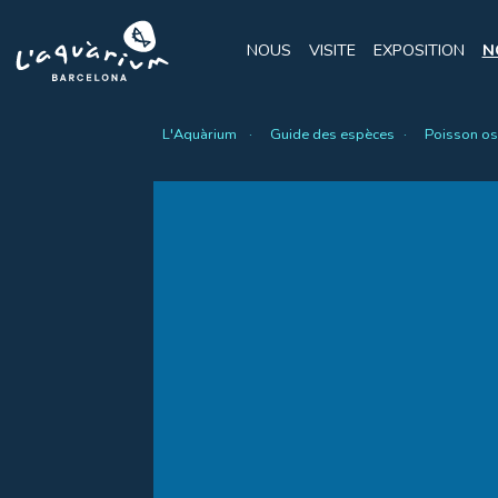
NOUS
VISITE
EXPOSITION
N
L'Aquàrium
Guide des espèces
Poisson o