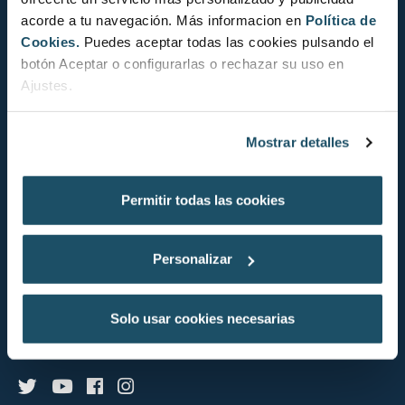
acorde a tu navegación. Más informacion en
Política de
Education
Cookies.
Puedes aceptar todas las cookies pulsando el
botón Aceptar o configurarlas o rechazar su uso en
Politique de cookies
Ajustes.
Mostrar detalles
FAQ
Mentions légales
Permitir todas las cookies
Politique de Confidentialité de Données
Conditions générales de vente
Personalizar
Système d’information interne
Solo usar cookies necesarias
Suivez-nous à