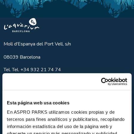
Aquarium BCN
Moll d'Espanya del Port Vell, s/n
08039
Barcelona
Tel.
Tel. +34 932 21 74 74
info@aquariumbcn.com
Esta página web usa cookies
Contact
En ASPRO PARKS utilizamos cookies propias y de
terceros para fines analíticos y publicitarios, recopilando
Nouvelles
información estadística del uso de la página web y
Expériences
ofrecerte un servicio más personalizado y publicidad