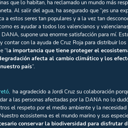
inas que lo habitan, ha reclamado un mundo más resp
neta. Al salir del agua, ha asegurado que “¡es una exp
ca a estos seres tan populares y a la vez tan desconoc
como es ayudar a todos los valencianos y valenciana
la DANA, supone una enorme satisfacción para mí. Es
y contar con la ayuda de Cruz Roja para distribuir lo
e “l
a importancia que tiene proteger el ecosistem
 degradación afecta al cambio climático y los efe
 nuestro país
”.
retó,
ha agradecido a Jordi Cruz su colaboración porqu
dar a las personas afectadas por la DANA no lo dud
os el respeto por el medio ambiente y la necesidad de
uestro ecosistema es el mundo marino y sus especies
esario conservar la biodiversidad para disfrutar 