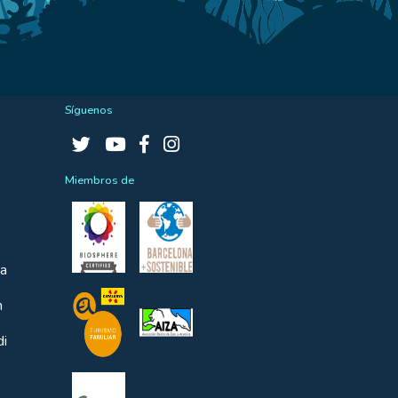
Síguenos
Miembros de
ta
n
di