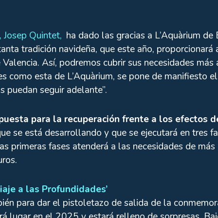
 Josep Quintet,
ha dado las gracias a L’Aquàrium de B
e tanta tradición navideña, que este año, proporcionará
Valencia. Así, podremos cubrir sus necesidades más 
nes como esta de L’Aquàrium, se pone de manifiesto el
s puedan seguir adelante”.
puesta para la recuperación frente a los efectos 
ue se está desarrollando y que se ejecutará en tres f
e las primeras fases atenderá a las necesidades de m
uros.
iaje a las Profundidades’
ién para dar el pistoletazo de salida de la conmemo
drá lugar en el 2025 y estará relleno de sorpresas. Baj