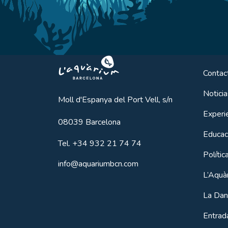
Aquarium BCN
Contac
Noticia
Moll d'Espanya del Port Vell, s/n
Experi
08039
Barcelona
Educac
Tel.
+34 932 21 74 74
Polític
info@aquariumbcn.com
L’Aquà
La Dan
Entrada