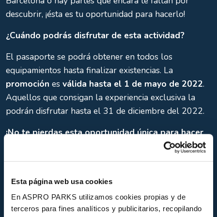
Barcelona o hay partes que encara te faltan por
descubrir, ¡ésta es tu oportunidad para hacerlo!
¿Cuándo podrás disfrutar de esta actividad?
El pasaporte se podrá obtener en todos los
equipamientos hasta finalizar existencias. La
promoción
es
válida hasta el 1 de mayo de 2022
.
Aquellos que consigan la experiencia exclusiva la
podrán disfrutar hasta el 31 de diciembre del 2022.
¡No te pierdas esta oportunidad única para hacer
la Ruta de Barcelona!
*
Obsequios sujetos a disponibilidad.
Esta página web usa cookies
**Los premios podrán ser sustituidos por otros de
En ASPRO PARKS utilizamos cookies propias y de
similar valor por razones de disponibilidad, seguridad
terceros para fines analíticos y publicitarios, recopilando
o medidas.