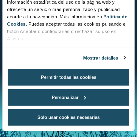
información estadística del uso de la página web y
ofrecerte un servicio más personalizado y publicidad
***Si tienes el pasaporte de 2020 y todavía no lo has
acorde a tu navegación. Más informacion en
Política de
completado, ahora tienes una nueva oportunidad de
Cookies.
Puedes aceptar todas las cookies pulsando el
hacerlo y ganar una de las experiencias exclusivas.
botón Aceptar o configurarlas o rechazar su uso en
Ajustes.
UNIDOS POR LA
LUCHA CONTRA EL
Mostrar detalles
BIODIVERSIDAD
PLÁSTICO
Permitir todas las cookies
Personalizar
Solo usar cookies necesarias