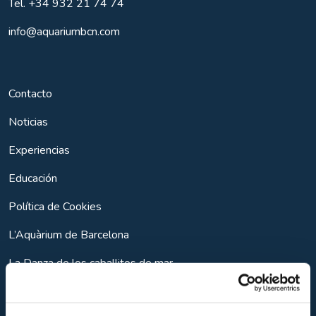
Tel.
+34 932 21 74 74
info@aquariumbcn.com
Contacto
Noticias
Experiencias
Educación
Política de Cookies
L’Aquàrium de Barcelona
La Danza de los caballitos de mar
Entrada con visita guiada