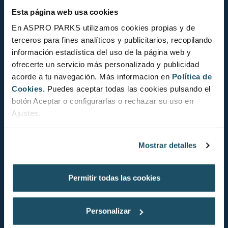
Política de Turismo Responsable
Esta página web usa cookies
Trabaja con nosotros
En ASPRO PARKS utilizamos cookies propias y de
terceros para fines analíticos y publicitarios, recopilando
Sala inmersiva
información estadística del uso de la página web y
Espacios interactivos
ofrecerte un servicio más personalizado y publicidad
acorde a tu navegación. Más informacion en
Política de
Cookies.
Puedes aceptar todas las cookies pulsando el
botón Aceptar o configurarlas o rechazar su uso en
FAQ
Ajustes.
Aviso Legal
Mostrar detalles
Política de privacidad
Normas del parque
Permitir todas las cookies
Condiciones generales de venta
Sistema Interno de Información
Personalizar