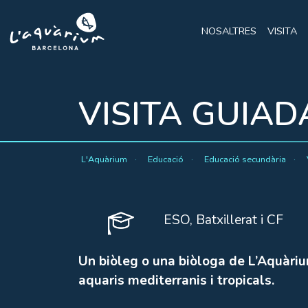
NOSALTRES
VISITA
VISITA GUIAD
L'Aquàrium
Educació
Educació secundària
ESO, Batxillerat i CF
Un biòleg o una biòloga de L’Aquàriu
aquaris mediterranis i tropicals.