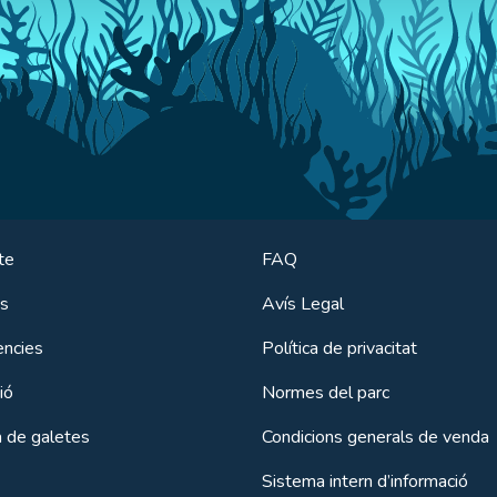
te
FAQ
es
Avís Legal
ències
Política de privacitat
ió
Normes del parc
a de galetes
Condicions generals de venda
Sistema intern d’informació