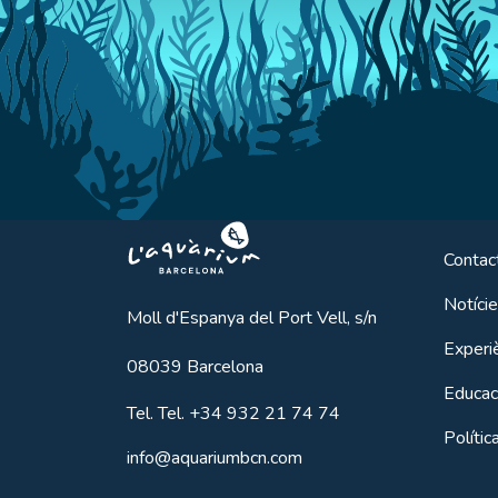
Aquarium BCN
Contac
Notíci
Moll d'Espanya del Port Vell, s/n
Experi
08039
Barcelona
Educac
Tel.
Tel. +34 932 21 74 74
Polític
info@aquariumbcn.com