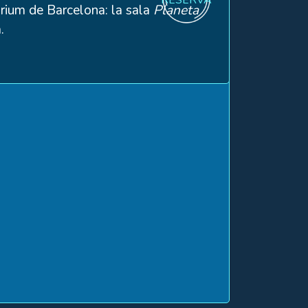
quàrium de Barcelona: la sala
Planeta
a.