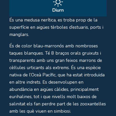
Diurn
És una medusa nerítica, es troba prop de la
superfície en aigües tèrboles d’estuaris, ports i
manglars.
És de color blau-marronós amb nombroses
taques blanques. Té 8 braços orals gruixuts i
transparents amb uns gran feixos marrons de
cèl·lules urticants als extrems. És una espècie
nativa de l’Oceà Pacífic, que ha estat introduïda
en altre indrets. Es desenvolupen en
abundància en aigües càlides, principalment
eurihalines, tot i que nivells molt baixos de
salinitat els fan perdre part de les zooxantel·les
amb les què viuen en simbiosi.