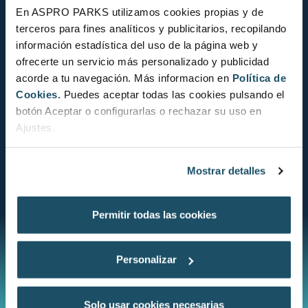
En ASPRO PARKS utilizamos cookies propias y de
terceros para fines analíticos y publicitarios, recopilando
información estadística del uso de la página web y
ofrecerte un servicio más personalizado y publicidad
acorde a tu navegación. Más informacion en
Política de
ESTAT DE CONSERVACIÓ
Cookies.
Puedes aceptar todas las cookies pulsando el
botón Aceptar o configurarlas o rechazar su uso en
Ajustes.
Mostrar detalles
CONSULTA L´ESTAT DE CONSERVACIÓ
Permitir todas las cookies
Personalizar
Solo usar cookies necesarias