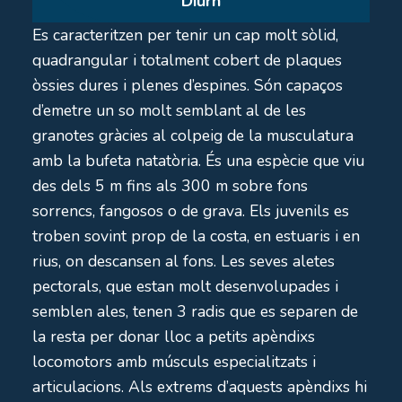
Diurn
Es caracteritzen per tenir un cap molt sòlid,
quadrangular i totalment cobert de plaques
òssies dures i plenes d’espines. Són capaços
d’emetre un so molt semblant al de les
granotes gràcies al colpeig de la musculatura
amb la bufeta natatòria. És una espècie que viu
des dels 5 m fins als 300 m sobre fons
sorrencs, fangosos o de grava. Els juvenils es
troben sovint prop de la costa, en estuaris i en
rius, on descansen al fons. Les seves aletes
pectorals, que estan molt desenvolupades i
semblen ales, tenen 3 radis que es separen de
la resta per donar lloc a petits apèndixs
locomotors amb músculs especialitzats i
articulacions. Als extrems d’aquests apèndixs hi