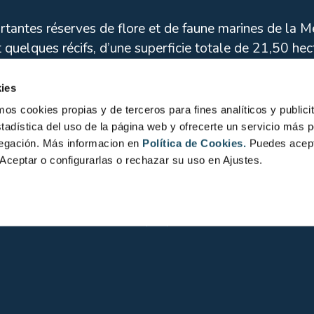
rtantes réserves de flore et de faune marines de la Mé
t quelques récifs, d’une superficie totale de 21,50 hec
ies
ées Zone Protégée. Il s’agit du plus important parc m
 cookies propias y de terceros para fines analíticos y publicit
tadística del uso de la página web y ofrecerte un servicio más 
 pour observer les poissons qui, grâce à l’interdiction
vegación. Más informacion en
Política de Cookies.
Puedes acept
r. D’autre part, une zone protégée doit faire face aux
Aceptar o configurarlas o rechazar su uso en Ajustes.
Grand roussette
(Scyliorhin