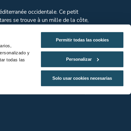
diterranée occidentale. Ce petit
tares se trouve à un mille de la côte,
Permitir todas las cookies
arin de Catalogne. Cette Réserve
arios,
personalizado y
 d’exploitation de ses ressources, ont vu
Planifions votre visite ?
Personalizar
ar todas las
 problèmes découlant d’une fréquentation
Solo usar cookies necesarias
us canicula)