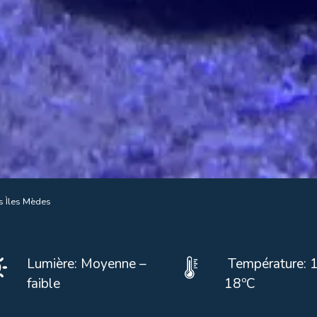
s Ìles Mèdes
Lumière: Moyenne –
Température: 
faible
18ºC