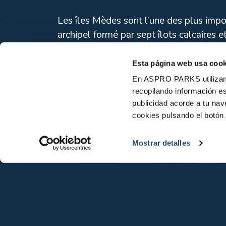
Les îles Mèdes sont l’une des plus impo
archipel formé par sept îlots calcaires e
face à la plage de l’Estartit.
Esta página web usa cook
Depuis 1990, les îles Mèdes sont class
En ASPRO PARKS utilizamos
recopilando información es
Marine est un lieu d’intérêt exceptionnel
publicidad acorde a tu na
leur nombre, variété et taille augmente
cookies pulsando el botón 
trop importante de plongeurs.
Mostrar detalles
Centrine commune
(Oxynotus centrina)