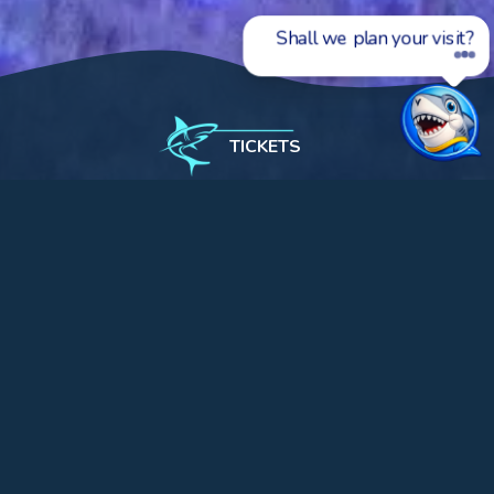
Shall we plan your visit?
TICKETS
L'Aquàrium
Exhibition
The Mediterranean
The Medes Islands
3
Volume: 125,32 m
Lighting: Half-low
Temperature: 14/18ºC
Zonation: Infralitoral-circalitoral