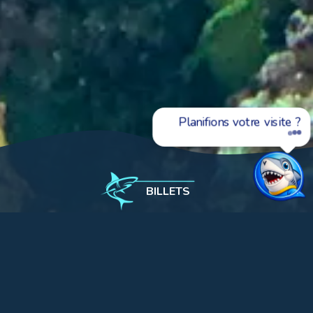
Planifions votre visite ?
BILLETS
L'Aquàrium
Exposition
Mers tropicales
La mer Rouge
3
Volume: 11,48 m