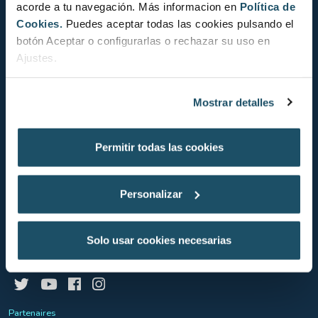
Education
acorde a tu navegación. Más informacion en
Política de
Cookies.
Puedes aceptar todas las cookies pulsando el
Politique de cookies
botón Aceptar o configurarlas o rechazar su uso en
Ajustes.
FAQ
Mostrar detalles
Mentions légales
Permitir todas las cookies
Politique de Confidentialité de Données
Conditions générales de vente
Personalizar
Système d’information interne
Solo usar cookies necesarias
Suivez-nous à
Partenaires