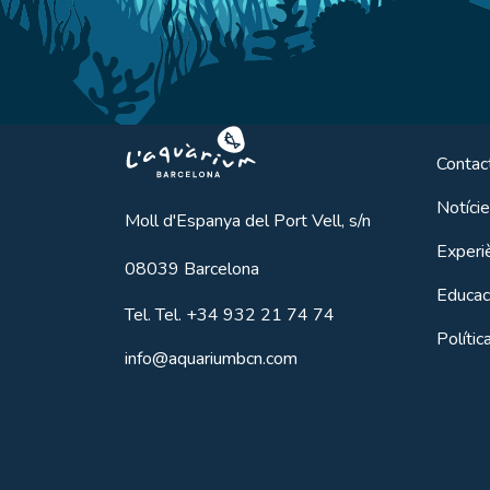
Aquarium BCN
Contac
Notíci
Moll d'Espanya del Port Vell, s/n
Experi
08039
Barcelona
Educac
Tel.
Tel. +34 932 21 74 74
Polític
info@aquariumbcn.com