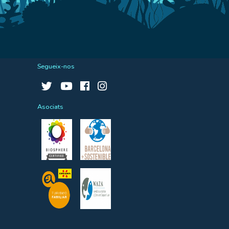
Segueix-nos
Asociats