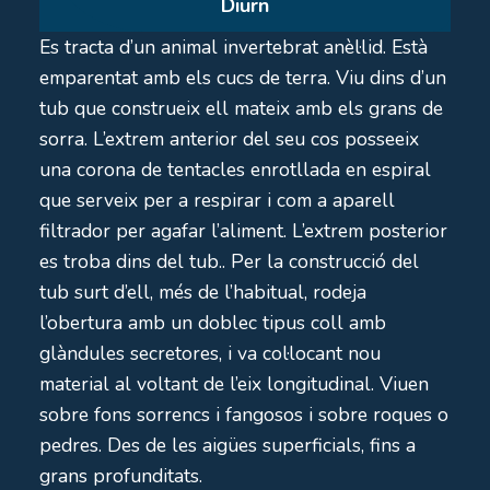
Diurn
Es tracta d’un animal invertebrat anèl·lid. Està
emparentat amb els cucs de terra. Viu dins d’un
tub que construeix ell mateix amb els grans de
sorra. L’extrem anterior del seu cos posseeix
una corona de tentacles enrotllada en espiral
que serveix per a respirar i com a aparell
filtrador per agafar l’aliment. L’extrem posterior
es troba dins del tub.. Per la construcció del
tub surt d’ell, més de l’habitual, rodeja
l’obertura amb un doblec tipus coll amb
glàndules secretores, i va col·locant nou
material al voltant de l’eix longitudinal. Viuen
sobre fons sorrencs i fangosos i sobre roques o
pedres. Des de les aigües superficials, fins a
grans profunditats.