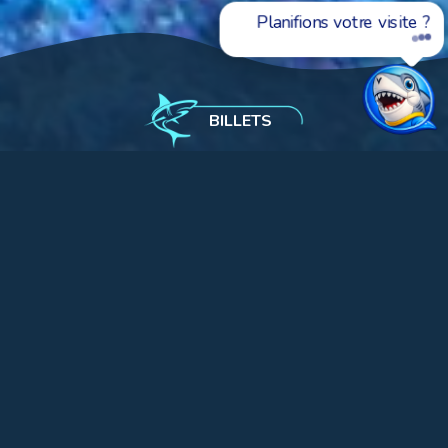
D
BILLETS
L'Aquàrium
Exposition
Mers tropicales
Le récif de corail tropical
3
Volume: 2,61 m
Lumière: Importante
Température: 23-27ºC
Zonation: Infralitoral