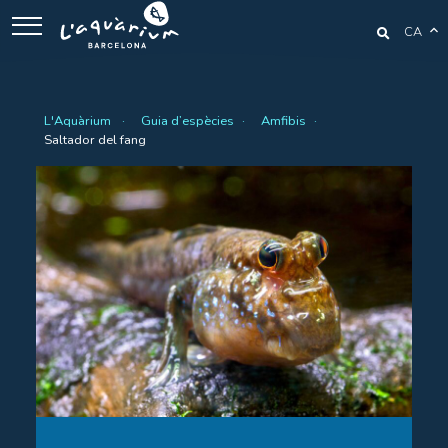
CA
L'Aquàrium
Guia d’espècies
Amfibis
Saltador del fang