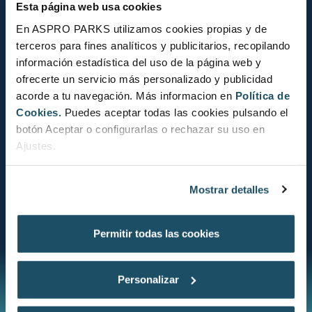
Esta página web usa cookies
En ASPRO PARKS utilizamos cookies propias y de
terceros para fines analíticos y publicitarios, recopilando
información estadística del uso de la página web y
ofrecerte un servicio más personalizado y publicidad
acorde a tu navegación. Más informacion en
Política de
Cookies.
Puedes aceptar todas las cookies pulsando el
ESTAT DE CONSERVACIÓ
botón Aceptar o configurarlas o rechazar su uso en
Ajustes.
Mostrar detalles
CONSULTA L´ESTAT DE CONSERVACIÓ
Permitir todas las cookies
Personalizar