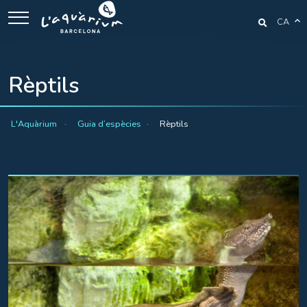
CA
Rèptils
L'Aquàrium
Guia d’espècies
Rèptils