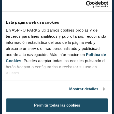
Moll d'Espanya del Port Vell, s/n
Esta página web usa cookies
08039
Barcelona
En ASPRO PARKS utilizamos cookies propias y de
Tel.
+34 932 21 74 74
terceros para fines analíticos y publicitarios, recopilando
información estadística del uso de la página web y
info@aquariumbcn.com
ofrecerte un servicio más personalizado y publicidad
acorde a tu navegación. Más informacion en
Política de
Cookies.
Puedes aceptar todas las cookies pulsando el
Contacto
botón Aceptar o configurarlas o rechazar su uso en
Ajustes.
Noticias
Experiencias
Mostrar detalles
Educación
Permitir todas las cookies
Política de Cookies