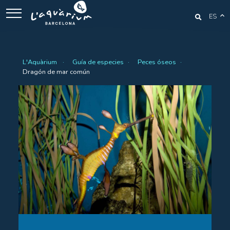
ES
L'Aquàrium
Guía de especies
Peces óseos
Dragón de mar común