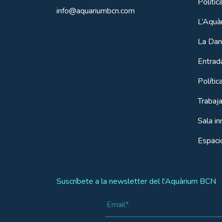
Polític
info@aquariumbcn.com
L’Aquà
La Dan
Entrada
Políti
Trabaj
Sala i
Espacio
Suscríbete a la newsletter del l'Aquàrium BCN