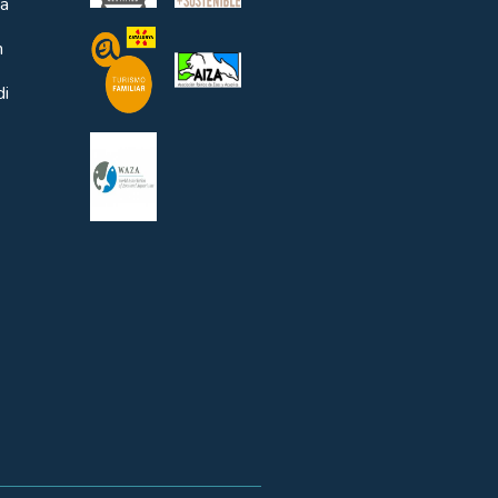
ta
n
di