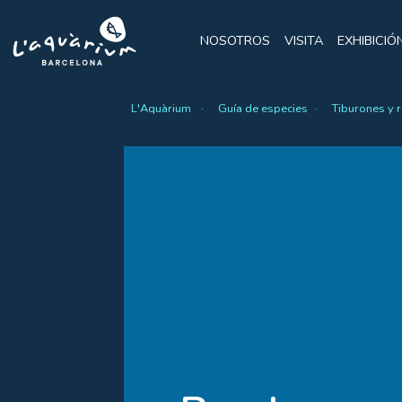
NOSOTROS
VISITA
EXHIBICIÓ
L'Aquàrium
Guía de especies
Tiburones y 