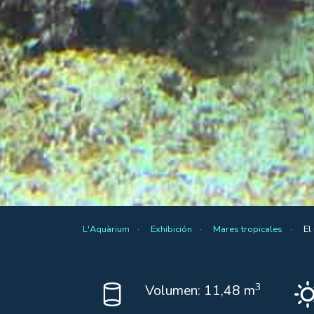
L'Aquàrium
Exhibición
Mares tropicales
El
3
Volumen: 11,48 m