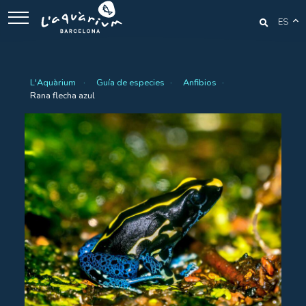
ES
L'Aquàrium
Guía de especies
Anfibios
Rana flecha azul