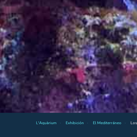
L'Aquàrium
Exhibición
El Mediterráneo
Los