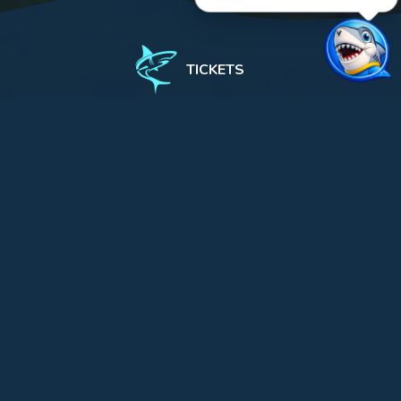
TICKETS
L'Aquàrium
Exhibition
Planeta Aqua
Nearly three quarters of our planet is covered with
water. In spite of this, we know less about the oceans
and their inhabitants than we do about the surface of
the Moon.
After visiting our large aquariums and spectacular
Oceanarium, the tour continues on the second floor.
Planeta Aqua will help you discover many of the
creatures that have adapted to the most diverse of