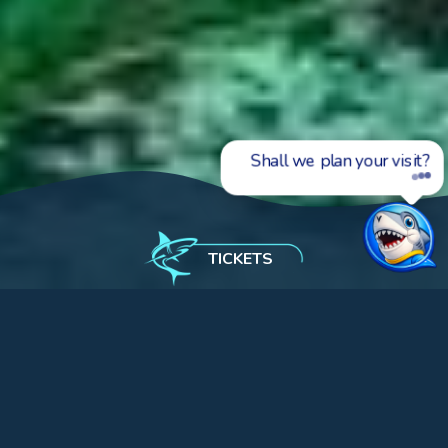
Ask me about tickets, s
TICKETS
L'Aquàrium
Activities and experiencies
Experiences with sharks
Dive with sharks
Qualified divers aged over 10(*)