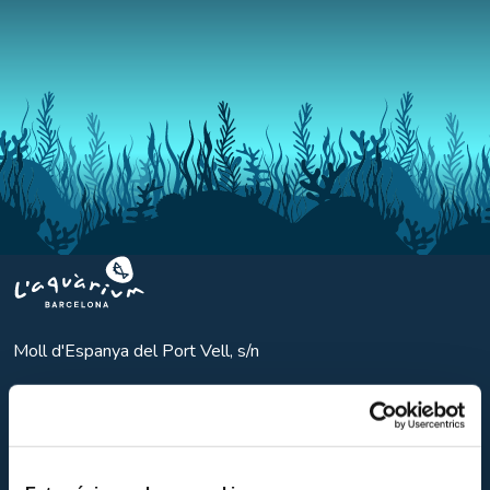
Aquarium BCN
Moll d'Espanya del Port Vell, s/n
08039
Barcelona
Tel.
Tel. +34 932 21 74 74
info@aquariumbcn.com