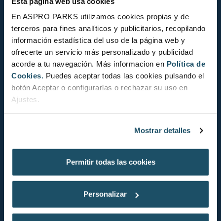
Esta página web usa cookies
En ASPRO PARKS utilizamos cookies propias y de
terceros para fines analíticos y publicitarios, recopilando
información estadística del uso de la página web y
Contact
ofrecerte un servicio más personalizado y publicidad
News
acorde a tu navegación. Más informacion en
Política de
Cookies.
Puedes aceptar todas las cookies pulsando el
Experiences
botón Aceptar o configurarlas o rechazar su uso en
Ajustes.
Education
Cookies Policy
Mostrar detalles
Permitir todas las cookies
FAQ
Legal Warning
Personalizar
Privacy Policy